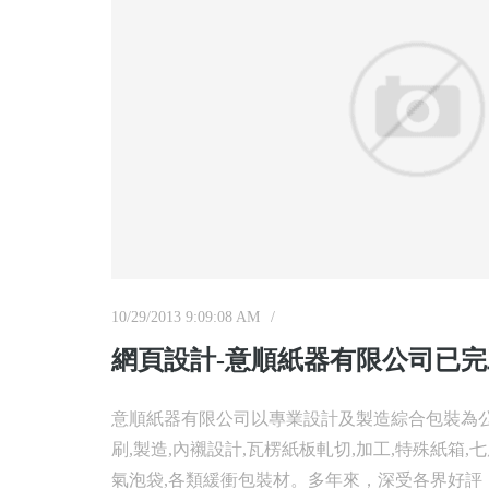
10/29/2013 9:09:08 AM
網頁設計-意順紙器有限公司已
意順紙器有限公司以專業設計及製造綜合包裝為公
刷,製造,內襯設計,瓦楞紙板軋切,加工,特殊紙箱,七
氣泡袋,各類緩衝包裝材。多年來，深受各界好評