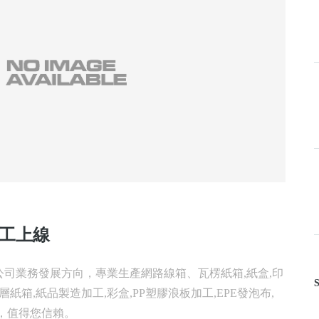
完工上線
司業務發展方向，專業生產網路線箱、瓦楞紙箱,紙盒,印
S
層紙箱,紙品製造加工,彩盒,PP塑膠浪板加工,EPE發泡布,
，值得您信賴。