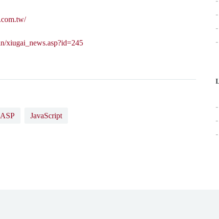
.com.tw/
in/xiugai_news.asp?id=245
L
ASP
JavaScript